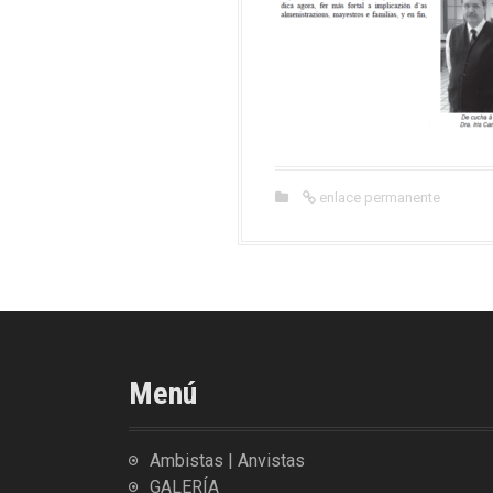
enlace permanente
Menú
Ambistas | Anvistas
GALERÍA