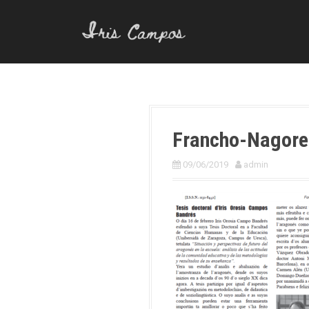
S
a
l
t
a
r
a
l
Francho-Nagore
c
o
09/06/2019
admin
n
t
e
n
i
d
o