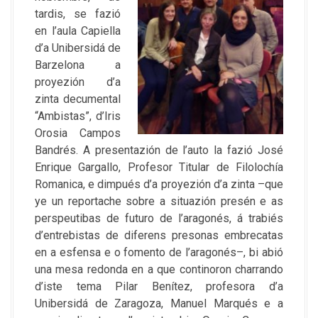
tardis, se fazió
en l’aula Capiella
d’a Unibersidá de
Barzelona a
proyezión d’a
zinta decumental
“Ambistas”, d’Iris
Orosia Campos
Bandrés. A presentazión de l’auto la fazió José
Enrique Gargallo, Profesor Titular de Filolochía
Romanica, e dimpués d’a proyezión d’a zinta –que
ye un reportache sobre a situazión presén e as
perspeutibas de futuro de l’aragonés, á trabiés
d’entrebistas de diferens presonas embrecatas
en a esfensa e o fomento de l’aragonés–, bi abió
una mesa redonda en a que continoron charrando
d’iste tema Pilar Benítez, profesora d’a
Unibersidá de Zaragoza, Manuel Marqués e a