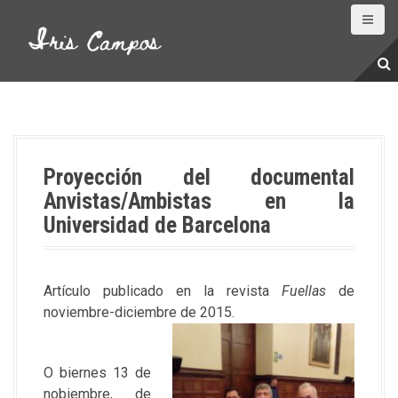
S
a
l
t
a
r
a
l
Proyección del documental
c
Anvistas/Ambistas en la
o
Universidad de Barcelona
n
t
e
n
Artículo publicado en la revista
Fuellas
de
i
noviembre-diciembre de 2015.
d
o
O biernes 13 de
nobiembre, de