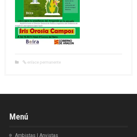
enlace permanente
Menú
Ambistas | Anvistas