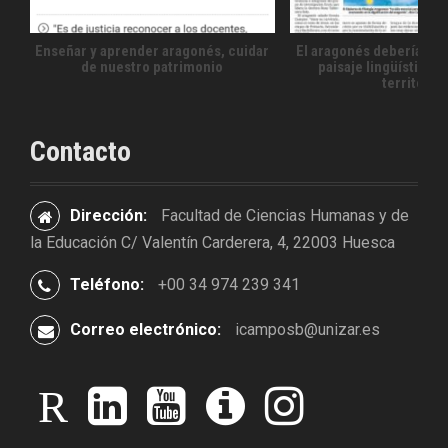
Enseñar y aprender aragonés, cuidar
El aragonés debería for
de nuestro patrimonio
paisaje lingüístico 
territorio
Contacto
Dirección:
Facultad de Ciencias Humanas y de
la Educación C/ Valentín Carderera, 4, 22003 Huesca
Teléfono:
+00 34 974 239 341
Correo electrónico:
icamposb@unizar.es
r
l
y
i
i
e
i
o
v
n
s
n
u
o
s