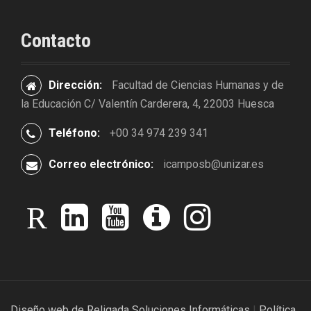
Contacto
Dirección:
Facultad de Ciencias Humanas y de
la Educación C/ Valentín Carderera, 4, 22003 Huesca
Teléfono:
+00 34 974 239 341
Correo electrónico:
icamposb@unizar.es
r
l
y
i
i
e
i
o
v
n
s
n
u
o
s
e
k
t
o
t
a
e
u
x
a
r
d
b
g
c
i
e
r
Diseño web de Religada Soluciones Informáticas
|
Política