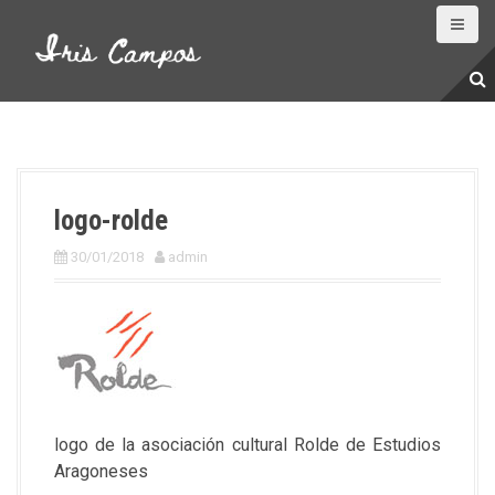
S
a
l
t
a
r
a
l
logo-rolde
c
o
30/01/2018
admin
n
t
e
n
i
d
o
logo de la asociación cultural Rolde de Estudios
Aragoneses