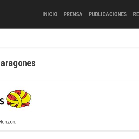
INICIO
PRENSA
PUBLICACIONES
R
o-aragones
 Monzón.