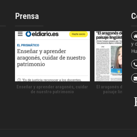
Prensa
C
y 
Hu
Enseñar y aprender aragonés, cuidar
El aragonés debería 
de nuestro patrimonio
paisaje lingüísti
territo