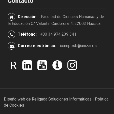
Contacto
Dirección:
Facultad de Ciencias Humanas y de
la Educación C/ Valentín Carderera, 4, 22003 Huesca
Teléfono:
+00 34 974 239 341
Correo electrónico:
icamposb@unizar.es
r
l
y
i
i
e
i
o
v
n
s
n
u
o
s
e
k
t
o
t
a
e
u
x
a
r
d
b
g
c
i
e
r
Diseño web de Religada Soluciones Informáticas
|
Política
h
n
a
de Cookies
g
m