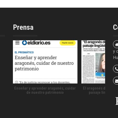
Prensa
C
y 
Hu
Enseñar y aprender aragonés, cuidar
El aragonés debería 
de nuestro patrimonio
paisaje lingüísti
territo