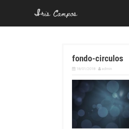
S
a
l
t
a
r
a
l
fondo-circulos
c
o
18/01/2018
admin
n
t
e
n
i
d
o