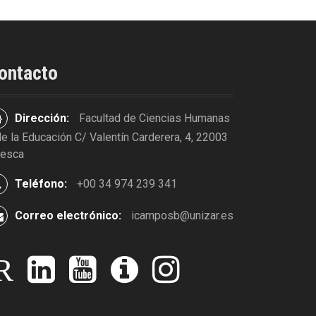
ontacto
Dirección:
Facultad de Ciencias Humanas
de la Educación C/ Valentín Carderera, 4, 22003
esca
Teléfono:
+00 34 974 239 341
Correo electrónico:
icamposb@unizar.es
formar parte del
Experts del Consell d’Europa
Presentac
co de nuestro
demanen que el nom de les llengües
de lo
rio
d’Aragó aparegue a l’Estatut
r
l
y
i
i
e
i
o
v
n
s
n
u
o
s
e
k
t
o
t